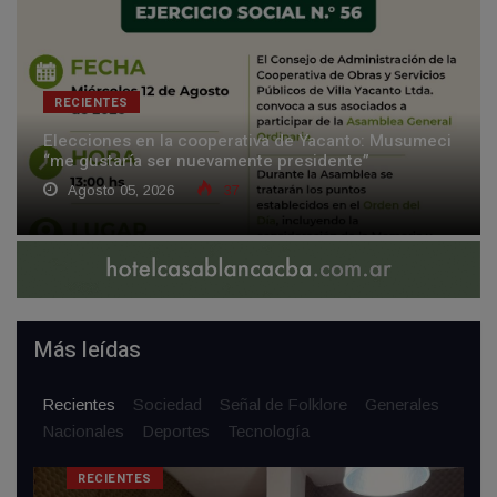
RECIENTES
Elecciones en la cooperativa de Yacanto: Musumeci
“me gustaría ser nuevamente presidente”
Agosto 05, 2026
37
Más leídas
Recientes
Sociedad
Señal de Folklore
Generales
Nacionales
Deportes
Tecnología
RECIENTES