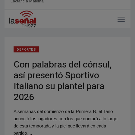
Lactancia Materna
de la
DEPORTES
Con palabras del cónsul,
así presentó Sportivo
Italiano su plantel para
2026
A semanas del comienzo de la Primera B, el Tano
anunció los jugadores con los que contará a lo largo
de esta temporada y la piel que llevará en cada
partido....