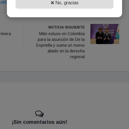
sxhQ.html
❌ No, gracias
NOTICIA SIGUIENTE
rimera
Milei estuvo en Colombia
para la asunción de De la
Espriella y suma un nuevo
aliado en la derecha
regional
¡Sin comentarios aún!