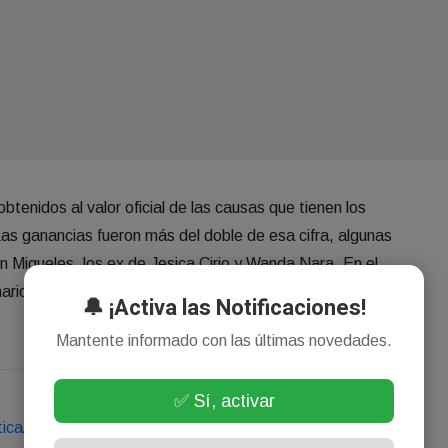
btenidos al valor oficial de las causas que tienen los
. Las ganancias fueron más del doble de esa cifra, algunas
tín Migueles, los ex de Jesica Cirio y Wanda Nara. En el
narios de la secretaria de Comercio y del Banco Central de
🔔 ¡Activa las Notificaciones!
Mantente informado con las últimas novedades.
✅ Sí, activar
tica/justicia-estima-maniobras-dolar-oficial-cepo-k-llegan-