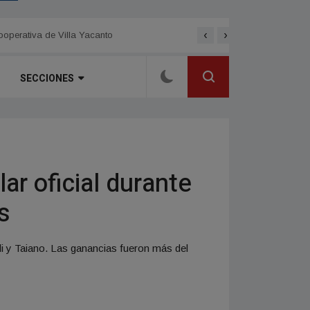
‹
›
Elecciones en la cooperat
dijo Eraso
ooperativa de Villa Yacanto
SECCIONES
ar oficial durante
s
elli y Taiano. Las ganancias fueron más del