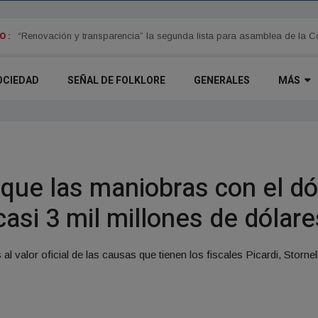
 :
Allanamiento en el Concejo Deliberante “es una persecución política” 
“Renovación y transparencia” la segunda lista para asamblea de la C
OCIEDAD
SEÑAL DE FOLKLORE
GENERALES
MÁS
que las maniobras con el dól
casi 3 mil millones de dólare
al valor oficial de las causas que tienen los fiscales Picardi, Storn