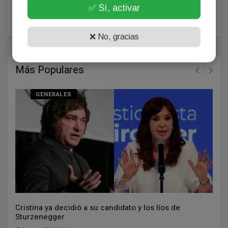
✅ Sí, activar
POSTEAR COMENTARIO
❌ No, gracias
Más Populares
GENERALES
Cristina ya decidió a su candidato y los líos de
Sturzenegger