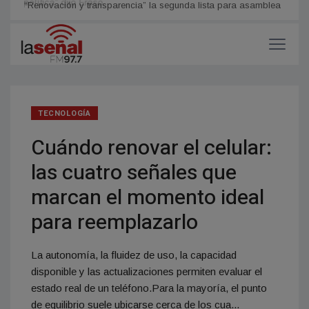
política” dijo Eraso
gusta
“Renovación y transparencia” la segunda lista para asamblea
de la Cooperativa de Villa Yacanto
TECNOLOGÍA
Cuándo renovar el celular:
las cuatro señales que
marcan el momento ideal
para reemplazarlo
La autonomía, la fluidez de uso, la capacidad
disponible y las actualizaciones permiten evaluar el
estado real de un teléfono.Para la mayoría, el punto
de equilibrio suele ubicarse cerca de los cua...