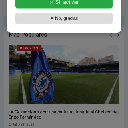
POSTEAR COMENTARIO
✅ Sí, activar
❌ No, gracias
Más Populares
DEPORTES
La FA sancionó con una multa millonaria al Chelsea de
Enzo Fernández
Julio 31, 2026