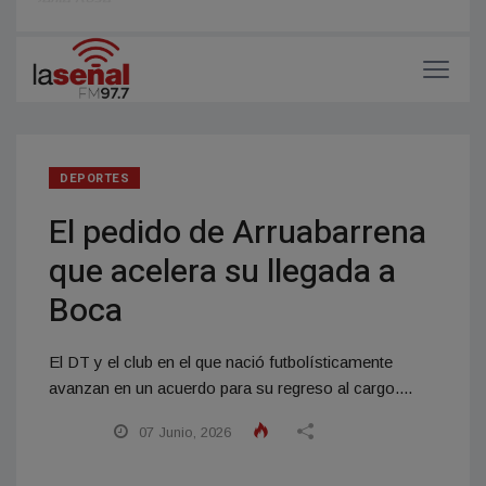
“La salud publica en quiebra” Oscar Atienza en Santa Rosa
Santa Rosa
Nacio
DEPORTES
El pedido de Arruabarrena
que acelera su llegada a
Boca
El DT y el club en el que nació futbolísticamente
avanzan en un acuerdo para su regreso al cargo....
07 Junio, 2026