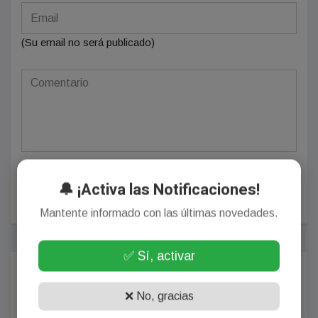
(Su email no será publicado)
🔔 ¡Activa las Notificaciones!
POSTEAR COMENTARIO
Mantente informado con las últimas novedades.
✅ Sí, activar
Más Populares
❌ No, gracias
GENERALES