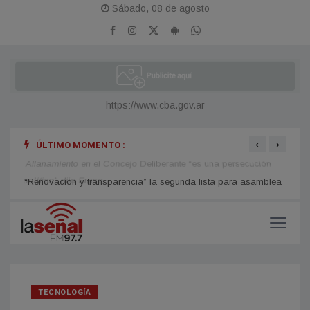
Sábado, 08 de agosto
https://www.cba.gov.ar
‹
›
ÚLTIMO MOMENTO :
Allanamiento en el Concejo Deliberante “es una persecución
Elecc
política” dijo Eraso
gusta
“Renovación y transparencia” la segunda lista para asamblea
de la Cooperativa de Villa Yacanto
TECNOLOGÍA