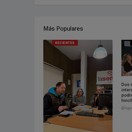
Más Populares
RECIENTES
 Recoleta, tiene
Dos 
 autorización
inter
o vs. Boca en la
podri
hinch
Agos