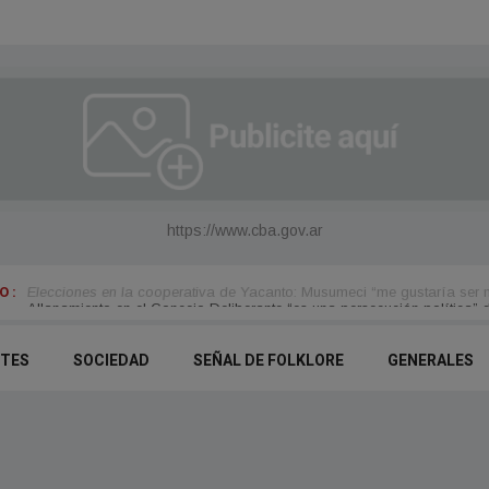
https://www.cba.gov.ar
 :
Elecciones en la cooperativa de Yacanto: Musumeci “me gustaría ser 
NTES
SOCIEDAD
SEÑAL DE FOLKLORE
GENERALES