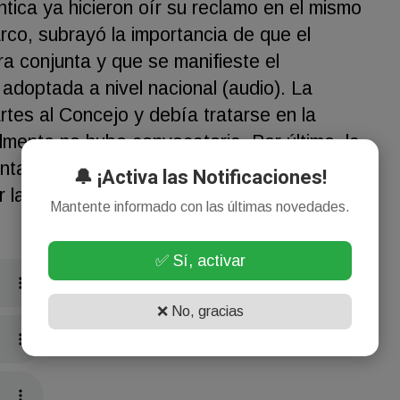
ntica ya hicieron oír su reclamo en el mismo
rco, subrayó la importancia de que el
a conjunta y que se manifieste el
adoptada a nivel nacional (audio). La
rtes al Concejo y debía tratarse en la
lmente no hubo convocatoria. Por último, la
ntactos con la municipalidad de Villa Gesell,
🔔 ¡Activa las Notificaciones!
ar la situación de todo el sector turístico
Mantente informado con las últimas novedades.
✅ Sí, activar
❌ No, gracias